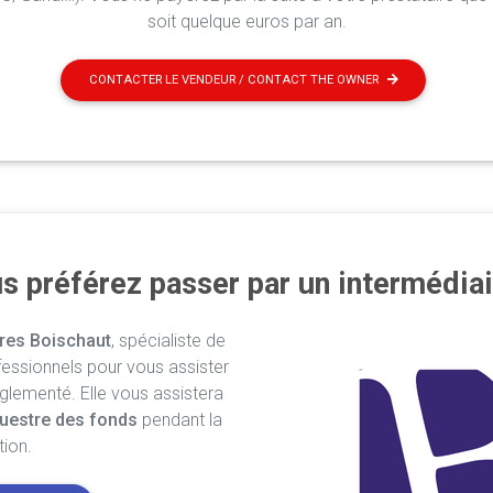
soit quelque euros par an.
CONTACTER LE VENDEUR / CONTACT THE OWNER
s préférez passer par un intermédiai
res Boischaut
, spécialiste de
fessionnels pour vous assister
églementé. Elle vous assistera
uestre des fonds
pendant la
tion.