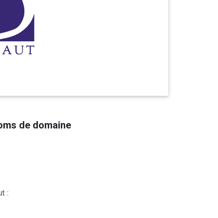
noms de domaine
t :