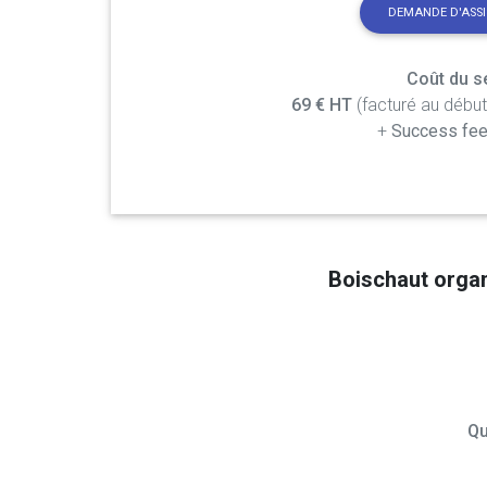
DEMANDE D'ASS
Coût du se
69 € HT
(facturé au débu
+
Success fee
Boischaut orga
Qu