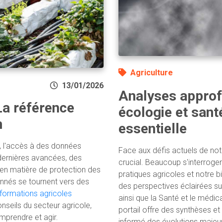
Agriculture
13/01/2026
Analyses approfo
La référence
écologie et sant
n
essentielle
, l'accès à des données
Face aux défis actuels de not
 dernières avancées, des
crucial. Beaucoup s'interrogent
en matière de protection des
pratiques agricoles et notre 
onnés se tournent vers des
des perspectives éclairées sur 
nformations agricoles
ainsi que la Santé et le médic
onseils du secteur agricole,
portail offre des synthèses e
mprendre et agir.
informé des évolutions maje